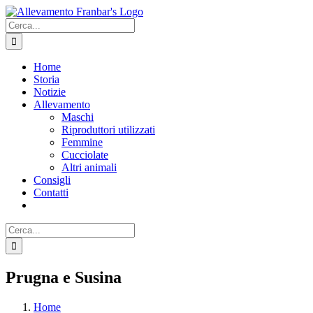
Salta
Facebook
al
Cerca
contenuto
per:
Home
Storia
Notizie
Allevamento
Maschi
Riproduttori utilizzati
Femmine
Cucciolate
Altri animali
Consigli
Contatti
Cerca
per:
Prugna e Susina
Home