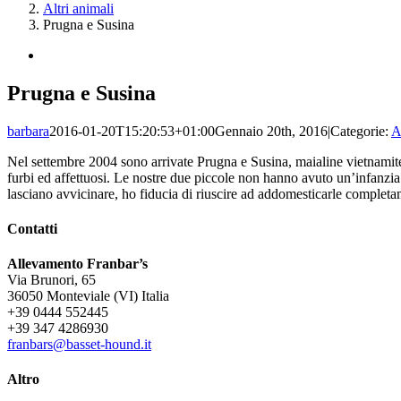
Altri animali
Prugna e Susina
Ingrandisci
immagine
Prugna e Susina
barbara
2016-01-20T15:20:53+01:00
Gennaio 20th, 2016
|
Categorie:
A
Nel settembre 2004 sono arrivate Prugna e Susina, maialine vietnamite r
furbi ed affettuosi. Le nostre due piccole non hanno avuto un’infanzia f
lasciano avvicinare, ho fiducia di riuscire ad addomesticarle complet
Contatti
Allevamento Franbar’s
Via Brunori, 65
36050 Monteviale (VI) Italia
+39 0444 552445
+39 347 4286930
franbars@basset-hound.it
Altro