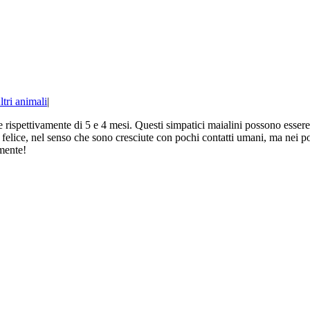
ltri animali
|
ispettivamente di 5 e 4 mesi. Questi simpatici maialini possono essere c
elice, nel senso che sono cresciute con pochi contatti umani, ma nei poch
amente!