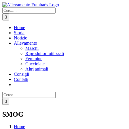
Salta
Facebook
al
Cerca
contenuto
per:
Home
Storia
Notizie
Allevamento
Maschi
Riproduttori utilizzati
Femmine
Cucciolate
Altri animali
Consigli
Contatti
Cerca
per:
SMOG
Home