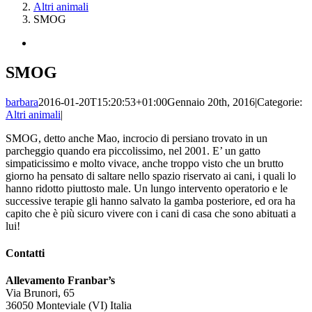
Altri animali
SMOG
Ingrandisci
immagine
SMOG
barbara
2016-01-20T15:20:53+01:00
Gennaio 20th, 2016
|
Categorie:
Altri animali
|
SMOG, detto anche Mao, incrocio di persiano trovato in un
parcheggio quando era piccolissimo, nel 2001. E’ un gatto
simpaticissimo e molto vivace, anche troppo visto che un brutto
giorno ha pensato di saltare nello spazio riservato ai cani, i quali lo
hanno ridotto piuttosto male. Un lungo intervento operatorio e le
successive terapie gli hanno salvato la gamba posteriore, ed ora ha
capito che è più sicuro vivere con i cani di casa che sono abituati a
lui!
Contatti
Allevamento Franbar’s
Via Brunori, 65
36050 Monteviale (VI) Italia